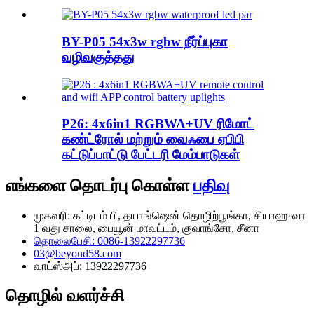
BY-P05 54x3w rgbw நீர்ப்புகா
வழிவகுத்தது
P26: 4x6in1 RGBWA+UV ரிமோட்
கண்ட்ரோல் மற்றும் வைஃபை ஏபிபி
கட்டுப்பாட்டு பேட்டரி மேம்பாடுகள்
எங்களை தொடர்பு கொள்ள
பதிவு
முகவரி: கட்டிடம் பி, தயாங்ஷென் தொழிற்பூங்கா, சியாஹுவா
1 வது சாலை, பையூன் மாவட்டம், குவாங்சோ, சீனா
தொலைபேசி: 0086-13922297736
03@beyond58.com
வாட்ஸ்அப்: 13922297736
தொழில் வளர்ச்சி