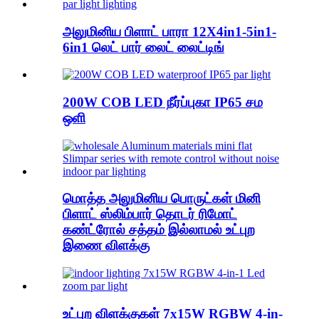
அலுமினிய பிளாட் பாரா 12X4in1-5in1-
6in1 லெட் பார் லைட் லைட்டிங்
200W COB LED நீர்ப்புகா IP65 சம
ஒளி
மொத்த அலுமினிய பொருட்கள் மினி
பிளாட் ஸ்லிம்பார் தொடர் ரிமோட்
கண்ட்ரோல் சத்தம் இல்லாமல் உட்புற
இணை விளக்கு
உட்புற விளக்குகள் 7x15W RGBW 4-in-