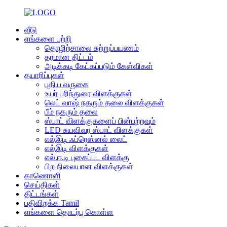
வீடு
எங்களை பற்றி
தொழிற்சாலை சுற்றுப்பயணம்
தரமான திட்டம்
அடிக்கடி கேட்கப்படும் கேள்விகள்
தயாரிப்புகள்
புதிய வருகை
உயர் பரிந்துரை விளக்குகள்
லெட் வாஷ் நகரும் தலை விளக்குகள்
பீம் நகரும் தலை
ஸ்பாட் விளக்குகளைப் பின்பற்றவும்
LED சுயவிவர ஸ்பாட் விளக்குகள்
எல்இடி ஃப்ரெஸ்னல் லைட்
எல்இடி விளக்குகள்
எல்.ஈ.டி புகைப்பட விளக்கு
பிற நிலையான விளக்குகள்
காணொளி
செய்திகள்
திட்டங்கள்
பதிவிறக்க Tamil
எங்களை தொடர்பு கொள்ள