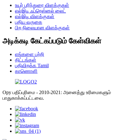
உயர் பரிந்துரை விளக்குகள்
எல்இடி ஃப்ரெஸ்னல் லைட்
எல்இடி விளக்குகள்
புதிய வருகை
பிற நிலையான விளக்குகள்
அடிக்கடி கேட்கப்படும் கேள்விகள்
எங்களை பற்றி
திட்டங்கள்
பதிவிறக்க Tamil
காணொளி
Opy பதிப்புரிமை - 2010-2021: அனைத்து உரிமைகளும்
பாதுகாக்கப்பட்டவை.