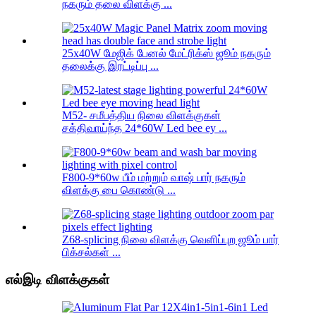
நகரும் தலை விளக்கு ...
25x40W மேஜிக் பேனல் மேட்ரிக்ஸ் ஜூம் நகரும்
தலைக்கு இரட்டிப்பு ...
M52- சமீபத்திய நிலை விளக்குகள்
சக்திவாய்ந்த 24*60W Led bee ey ...
F800-9*60w பீம் மற்றும் வாஷ் பார் நகரும்
விளக்கு பை கொண்டு ...
Z68-splicing நிலை விளக்கு வெளிப்புற ஜூம் பார்
பிக்சல்கள் ...
எல்இடி விளக்குகள்