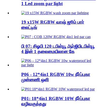
1 Led zoom par light
19 x15W RGBW வாஷ் ஜூம் பார்
லைட்டிங்
பி 07: சிஓபி 120 டபிள்யூ ஆர்ஜிபிடபிள்யூ
4 இன் 1 தலைமையிலான கே
P06 - 12*4in1 RGBW 10w நீர்ப்புகா
முன்னணி ஒளி
P01: 18*4in1 RGBW 10W நீர்ப்புகா
வழிவகுத்தது