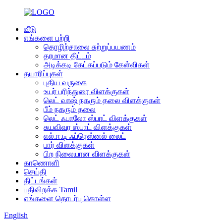
வீடு
எங்களை பற்றி
தொழிற்சாலை சுற்றுப்பயணம்
தரமான திட்டம்
அடிக்கடி கேட்கப்படும் கேள்விகள்
தயாரிப்புகள்
புதிய வருகை
உயர் பரிந்துரை விளக்குகள்
லெட் வாஷ் நகரும் தலை விளக்குகள்
பீம் நகரும் தலை
லெட் ஃபாலோ ஸ்பாட் விளக்குகள்
சுயவிவர ஸ்பாட் விளக்குகள்
எல்.ஈ.டி ஃப்ரெஸ்னல் லைட்
பார் விளக்குகள்
பிற நிலையான விளக்குகள்
காணொளி
செய்தி
திட்டங்கள்
பதிவிறக்க Tamil
எங்களை தொடர்பு கொள்ள
English