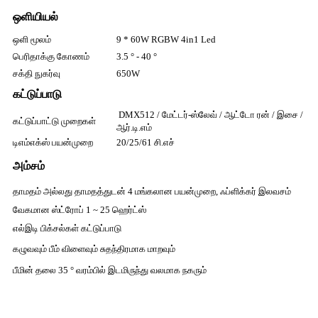
ஒளியியல்
ஒளி மூலம்
9 * 60W RGBW 4in1 Led
பெரிதாக்கு கோணம்
3.5 ° - 40 °
சக்தி நுகர்வு
650W
கட்டுப்பாடு
DMX512 / மேட்டர்-ஸ்லேவ் / ஆட்டோ ரன் / இசை /
கட்டுப்பாட்டு முறைகள்
ஆர்.டி.எம்
டிஎம்எக்ஸ் பயன்முறை
20/25/61 சி.எச்
அம்சம்
தாமதம் அல்லது தாமதத்துடன் 4 மங்கலான பயன்முறை, ஃப்ளிக்கர் இலவசம்
வேகமான ஸ்ட்ரோப் 1 ~ 25 ஹெர்ட்ஸ்
எல்இடி பிக்சல்கள் கட்டுப்பாடு
கழுவவும் பீம் விளைவும் சுதந்திரமாக மாறவும்
பீமின் தலை 35 ° வரம்பில் இடமிருந்து வலமாக நகரும்