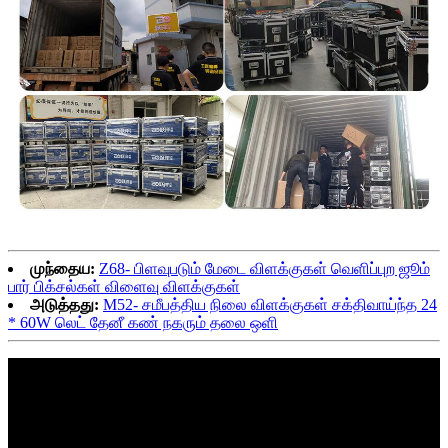
முந்தைய:
Z68- பிளவுபடும் மேடை விளக்குகள் வெளிப்புற ஜூம்
பார் பிக்சல்கள் விளைவு விளக்குகள்
அடுத்தது:
M52- சமீபத்திய நிலை விளக்குகள் சக்திவாய்ந்த 24
* 60W லெட் தேனீ கண் நகரும் தலை ஒளி