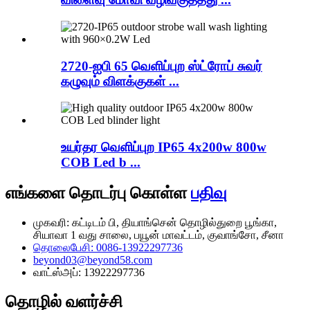
2720-ஐபி 65 வெளிப்புற ஸ்ட்ரோப் சுவர்
கழுவும் விளக்குகள் ...
உயர்தர வெளிப்புற IP65 4x200w 800w
COB Led b ...
எங்களை தொடர்பு கொள்ள
பதிவு
முகவரி: கட்டிடம் பி, தியாங்சென் தொழில்துறை பூங்கா,
சியாவா 1 வது சாலை, பயூன் மாவட்டம், குவாங்சோ, சீனா
தொலைபேசி: 0086-13922297736
beyond03@beyond58.com
வாட்ஸ்அப்: 13922297736
தொழில் வளர்ச்சி