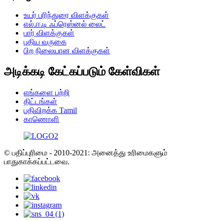
உயர் பரிந்துரை விளக்குகள்
எல்.ஈ.டி ஃப்ரெஸ்னல் லைட்
பார் விளக்குகள்
புதிய வருகை
பிற நிலையான விளக்குகள்
அடிக்கடி கேட்கப்படும் கேள்விகள்
எங்களை பற்றி
திட்டங்கள்
பதிவிறக்க Tamil
காணொளி
© பதிப்புரிமை - 2010-2021: அனைத்து உரிமைகளும்
பாதுகாக்கப்பட்டவை.