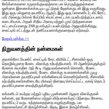
சேர்க்கைகளை உருவாக்குவதற்காக பல பொருத்துதல்களை
ஒன்றாக இணைக்கக்கூடிய பூட்டுதல் ஹேங்கருடன் இது வருகிறது.
இது ஒரு பல்துறை தயாரிப்பு ஆகும், இது ஒரு ப்ளைண்டர், ஸ்ட்ரோப்,
பார் அல்லது பிக்சல் மேப்பிங் ஸ்பாட்லைட்டாக பயன்படுத்தப்படலாம்.
கடைசியாக, அதன் சிறிய அளவு மற்றும் முரட்டுத்தனமான
கட்டமைப்பானது Z68 ஐ எங்கும் பயன்படுத்த அனுமதிக்கிறது.
லைட்டிங் சட்டத்துடன் தனிப்பயனாக்குவதையும் ஏற்கவும்.
மேலும் பார்க்க >>
நிறுவனத்தின் நன்மைகள்
குவாங்சோ பியண்ட் லைட்டிங் கோ, லிமிடெட், சீனாவில் ஒரு
தொழில்முறை மேடை விளக்கு உற்பத்தியாளர். 10 ஆண்டுகளுக்கும்
மேலாக சுயாதீன ஆர் & டி அனுபவங்களைக் கொண்ட மேடை
விளக்கு உற்பத்தியாளர், மேடை விளக்கு உபகரணங்களில் முழு
அளவிலான தயாரிப்புகள் சங்கிலியைக் கொண்டுள்ளார், சீனாவில்
உற்பத்தியாளர்களிடையே மிகவும் நிறைவு செய்யப்பட்ட வாஷ் தொடர்
தயாரிப்புகளை வைத்திருக்கிறார்.
எங்களிடம் உயர்தர மற்றும் புதிய முன்னணி ஆதார விளக்குகள்
உள்ளன, தர மேலாண்மை மற்றும் விற்பனைக்குப் பிந்தைய சேவை,
தயாரிப்பு 2 வருட உத்தரவாதத்தை வழங்குகிறது. பல
தொலைக்காட்சி நிகழ்ச்சிகள், நேரடி இசை நிகழ்ச்சிகள்,