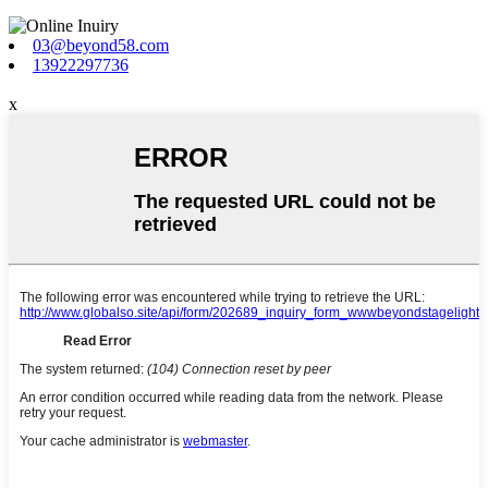
03@beyond58.com
13922297736
x