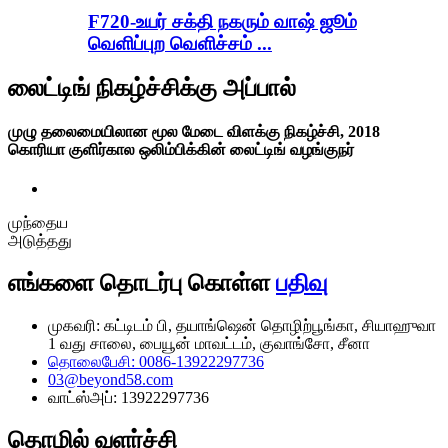
F720-உயர் சக்தி நகரும் வாஷ் ஜூம்
வெளிப்புற வெளிச்சம் ...
லைட்டிங் நிகழ்ச்சிக்கு அப்பால்
முழு தலைமையிலான மூல மேடை விளக்கு நிகழ்ச்சி, 2018
கொரியா குளிர்கால ஒலிம்பிக்கின் லைட்டிங் வழங்குநர்
முந்தைய
அடுத்தது
எங்களை தொடர்பு கொள்ள
பதிவு
முகவரி: கட்டிடம் பி, தயாங்ஷென் தொழிற்பூங்கா, சியாஹுவா
1 வது சாலை, பையூன் மாவட்டம், குவாங்சோ, சீனா
தொலைபேசி: 0086-13922297736
03@beyond58.com
வாட்ஸ்அப்: 13922297736
தொழில் வளர்ச்சி