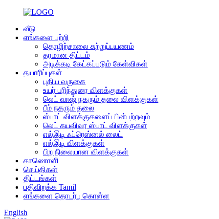
வீடு
எங்களை பற்றி
தொழிற்சாலை சுற்றுப்பயணம்
தரமான திட்டம்
அடிக்கடி கேட்கப்படும் கேள்விகள்
தயாரிப்புகள்
புதிய வருகை
உயர் பரிந்துரை விளக்குகள்
லெட் வாஷ் நகரும் தலை விளக்குகள்
பீம் நகரும் தலை
ஸ்பாட் விளக்குகளைப் பின்பற்றவும்
லெட் சுயவிவர ஸ்பாட் விளக்குகள்
எல்இடி ஃப்ரெஸ்னல் லைட்
எல்இடி விளக்குகள்
பிற நிலையான விளக்குகள்
காணொளி
செய்திகள்
திட்டங்கள்
பதிவிறக்க Tamil
எங்களை தொடர்பு கொள்ள
English